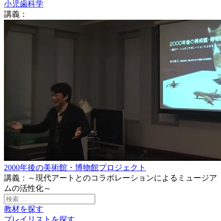
小児歯科学
講義：
2000年後の美術館・博物館プロジェクト
講義：～現代アートとのコラボレーションによるミュージア
ムの活性化～
検
索:
教材を探す
プレイリストを探す