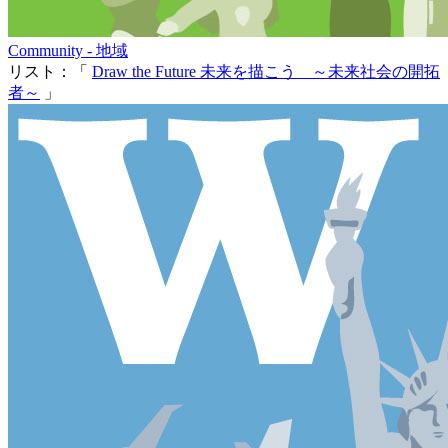
Community - 地域
リスト：「
Draw the Future 未来を描こう ～未来社会の開拓
者～
」