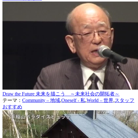
Draw the Future 未来を描こう ～未来社会の開拓者～
テーマ：
Community – 地域
,
Oneself - 私
,
World – 世界
,
スタッフ
おすすめ