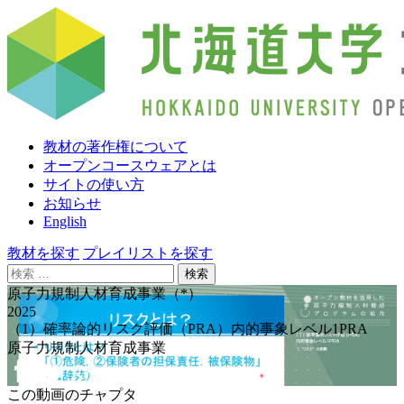
教材の著作権について
オープンコースウェアとは
サイトの使い方
お知らせ
English
教材を探す
プレイリストを探す
検
索:
原子力規制人材育成事業（*）
2025
（1）確率論的リスク評価（PRA）内的事象レベル1PRA
原子力規制人材育成事業
この動画のチャプタ