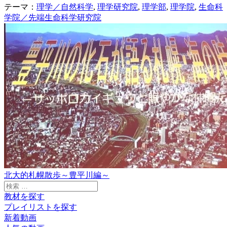
テーマ：
理学／自然科学
,
理学研究院
,
理学部
,
理学院
,
生命科
学院／先端生命科学研究院
北大的札幌散歩～豊平川編～
検
索:
教材を探す
プレイリストを探す
新着動画