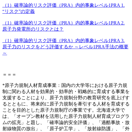
（1）確率論的リスク評価（PRA）内的事象レベル1PRA 1.
“リスク”の定義
（1）確率論的リスク評価（PRA）内的事象レベル1PRA 2.
原子力発電所のリスクとは？
（1）確率論的リスク評価（PRA）内的事象レベル1PRA 3.
原子力のリスクをどう評価するか ～レベル1PRA手法の概要
～
＝＝＝
*原子力規制人材育成事業：
国内の大学等における原子力規
制に関わる人材を効果的・効率的・戦略的に育成する事業を
支援することにより、原子力規制分野の教育研究を底上げす
るとともに、将来的に原子力規制を牽引する人材を育成する
ことを目的とした原子力規制庁の事業です。北海道大学で
は、「
オープン教材を活用した原子力規制人材育成プログラ
ムの拡充
」と題し、「確率論的安全評価」、「過酷事故・放
射線物質の放出」、「原子炉工学」、「放射線防護」、「外