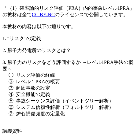
「（1）確率論的リスク評価（PRA）内的事象レベル1PRA」
の教材は全て
CC BY-NC
のライセンスで公開しています。
本教材の内容は以下の通りです。
1. “リスク”の定義
2. 原子力発電所のリスクとは？
3. 原子力のリスクをどう評価するか ～レベル1PRA手法の概
要～
① リスク評価の経緯
② レベル１PRAの概要
③ 起因事象の設定
④ 安全機能の定義
⑤ 事故シーケンス評価（イベントツリー解析）
⑥ システム信頼性解析（フォルトツリー解析）
⑦ 炉心損傷頻度の定量化
講義資料