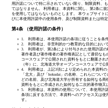
用許諾について特に示されていない限り、制限資料、も
てはなりません。 利用者は、本資料に関し、第2条に
を使用してはならないものとします。 本ウェブサイト
びに本使用許諾中の使用条件、及び制限資料または特定
第4条 （使用許諾の条件）
1. 利用者は、本使用許諾の条項に従うことを条
2. 利用者は、非営利的かつ教育的な目的におい
3. 利用者が、第2条により付与された使用許諾
著作者及び著作権者の著作権表記として適切なも
コースウェアで公開された資料をもとに翻案されたもので
（年）に、北海道大学オープンコースウェアで公開された資
4. 利用者は、上記3項により定められた本資料
「北大」及び「hokudai」の名称、これらに
どの名前、及び北海道大学が所有する如何なる商
資料をもとに作成された如何なる二次的著作物又
5. 利用者は、本資料の使用について、本使用
条項に反する方法で、本資料へのアクセス又は使
す。