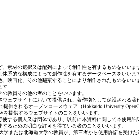
など、素材の選択又は配列によって創作性を有するものをいいま
又は体系的な構成によって創作性を有するデータベースをいいま
脚色、映画化、その他翻案することにより創作されたものをいい
ます。
大学の教員その他の者のことをいいます。
て本ウェブサイトにおいて提供され、著作物として保護される著
れるオープンコースウェア（Hokkaido University OpenC
OCWを提供するウェブサイトのことをいいます。
を行使する個人又は団体であり、以前に本資料に関して本使用
使するための明白な許可を得ている者のことをいいます。
道大学または北海道大学の教員が、第三者から使用許諾を受け