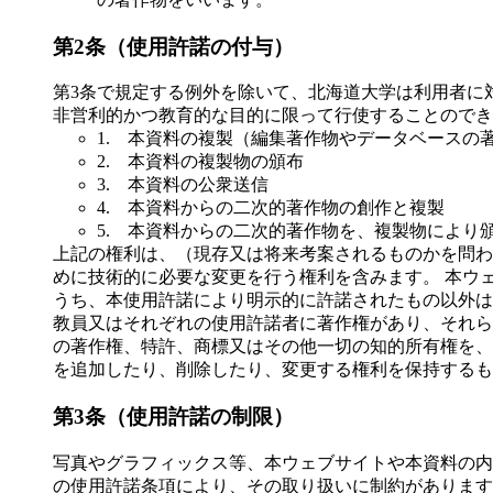
第2条（使用許諾の付与）
第3条で規定する例外を除いて、北海道大学は利用者に
非営利的かつ教育的な目的に限って行使することのでき
1. 本資料の複製（編集著作物やデータベースの
2. 本資料の複製物の頒布
3. 本資料の公衆送信
4. 本資料からの二次的著作物の創作と複製
5. 本資料からの二次的著作物を、複製物により
上記の権利は、（現存又は将来考案されるものかを問わ
めに技術的に必要な変更を行う権利を含みます。 本ウェブサイトは、
うち、本使用許諾により明示的に許諾されたもの以外は
教員又はそれぞれの使用許諾者に著作権があり、それら
の著作権、特許、商標又はその他一切の知的所有権を、
を追加したり、削除したり、変更する権利を保持するも
第3条（使用許諾の制限）
写真やグラフィックス等、本ウェブサイトや本資料の内
の使用許諾条項により、その取り扱いに制約があります（