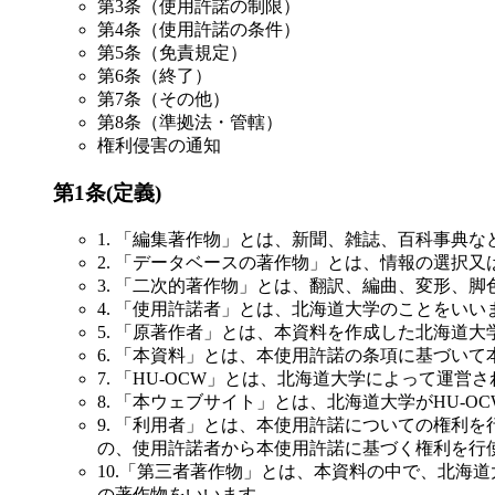
第3条（使用許諾の制限）
第4条（使用許諾の条件）
第5条（免責規定）
第6条（終了）
第7条（その他）
第8条（準拠法・管轄）
権利侵害の通知
第1条(定義)
1. 「編集著作物」とは、新聞、雑誌、百科事典
2. 「データベースの著作物」とは、情報の選択
3. 「二次的著作物」とは、翻訳、編曲、変形、
4. 「使用許諾者」とは、北海道大学のことをいい
5. 「原著作者」とは、本資料を作成した北海道
6. 「本資料」とは、本使用許諾の条項に基づい
7. 「HU-OCW」とは、北海道大学によって運営され提供さ
8. 「本ウェブサイト」とは、北海道大学がHU-
9. 「利用者」とは、本使用許諾についての権利
の、使用許諾者から本使用許諾に基づく権利を行
10.「第三者著作物」とは、本資料の中で、北海
の著作物をいいます。