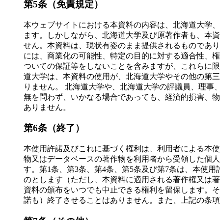
第5条（免責規定）
本ウェブサイトにおける本資料の内容は、北海道大学、
ます。しかしながら、北海道大学及び原著作者も、本資
せん。本資料は、現状有姿のまま提供されるものであり
には、商業化の可能性、特定の目的に対する適合性、権
ついての保証等をしないことを含みますが、これらに限
道大学は、本資料の使用が、北海道大学やその他の第三
りません。 北海道大学や、北海道大学の評議員、理事
無を問わず、いかなる場合であっても、経済的損害、物
ありません。
第6条（終了）
本使用許諾及びこれに基づく権利は、利用者による本使
物又はデータベースの著作物を利用者から受領した個人
す。第1条、第3条、第4条、第5条及び第7条は、本使
のとします（ただし、本資料に適用される著作権又は著
資料の頒布をいつでも中止できる権利を留保します。そ
諾も）終了させることはありません。また、上記の条項