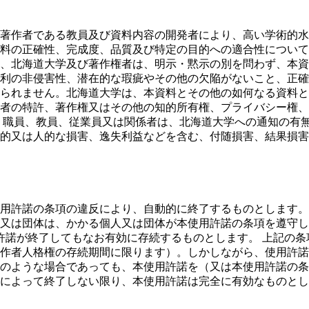
著作者である教員及び資料内容の開発者により、高い学術的水
料の正確性、完成度、品質及び特定の目的への適合性について
、北海道大学及び著作権者は、明示・黙示の別を問わず、本資
利の非侵害性、潜在的な瑕疵やその他の欠陥がないこと、正確
られません。北海道大学は、本資料とその他の如何なる資料と
者の特許、著作権又はその他の知的所有権、プライバシー権、
、職員、教員、従業員又は関係者は、北海道大学への通知の有
的又は人的な損害、逸失利益などを含む、付随損害、結果損害
用許諾の条項の違反により、自動的に終了するものとします。
又は団体は、かかる個人又は団体が本使用許諾の条項を遵守し
用許諾が終了してもなお有効に存続するものとします。 上記の
作者人格権の存続期間に限ります）。しかしながら、使用許諾
のような場合であっても、本使用許諾を（又は本使用許諾の条
によって終了しない限り、本使用許諾は完全に有効なものとし