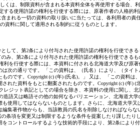
しくは、制限資料が含まれる本資料全体を再使用する場合、利
規定する使用許諾の権利を行使する際には、原著作者の人格的
に含まれる一切の資料の取り扱いに当たっては、各利用者の責
の資料に関して適用される制約に従うものとします。
件として、第2条により付与された使用許諾の権利を行使できる
てのみ、第2条により付与された使用許諾の権利を行使できるも
の権利を行使する際には、本資料に付される北海道大学及び原
のは次の通りです。 「この資料は、（氏名）により、（タイ
す。Copyright (c) (年) (氏名)。」 又は、 「こ
料をもとに翻案されたものです。Copyright (c) (年) (
のクレジット表記としての場合を除き、本資料の使用に関し、
ついての造語又は略語その他の如何なるバリエーション、北海道
標も使用してはならないものとします。さらに、北海道大学又
は編集著作物からも、当該教員の氏名を削除しなければならな
許諾の条項を変更又は制限するような条件を提案したり課したり
用をコントロールするような技術的手段により、第2条により