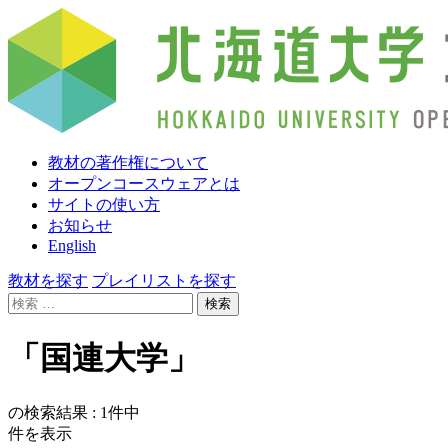
教材の著作権について
オープンコースウェアとは
サイトの使い方
お知らせ
English
教材を探す
プレイリストを探す
検
索:
「国連大学」
の検索結果 :
1
件中
件を表示