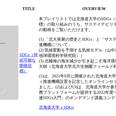
TITLE
OVERVIEW
本プレイリストでは北海道大学のSDGs
標）の取り組みのうち、サステイナビリ
の動画をご覧いただけます。
(1) 「北大発展の歴史とSDGs」と「サ
進機構について」
(2) 気候変動を予測する気候モデル（山
SDGs（持
地球環境科学研究院））
続可能な
(3) 北極海の海氷減少が引き起こす海洋
開発目
大樹（北海道大学北方生物圏フィールド
標）
(1)は、2021年9月に開催された北海道
ィ推進機構設置を記念したオンラインセ
ました。(2)および(3)は、北海道大学が
携プラットフォームが提供する2022年度
連SDGs入門」のオンデマンド講義コン
北海道大学 x SDGs