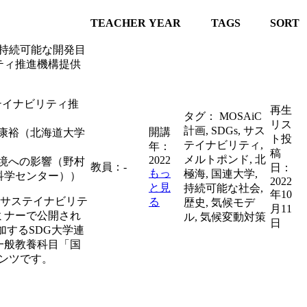
TEACHER
YEAR
TAGS
SORT
（持続可能な開発目
ティ推進機構提供
ステイナビリティ推
再生
タグ：
MOSAiC
リス
計画, SDGs, サス
開講
中康裕（北海道大学
ト投
テイナビリティ,
年：
稿
メルトポンド, 北
2022
環境への影響（野村
教員：
-
日：
もっ
極海, 国連大学,
科学センター））
2022
と見
持続可能な社会,
年10
大学サステイナビリテ
る
歴史, 気候モデ
月11
ミナーで公開され
ル, 気候変動対策
日
参加するSDG大学連
一般教養科目「国
テンツです。