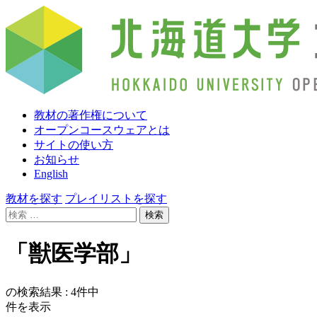
教材の著作権について
オープンコースウェアとは
サイトの使い方
お知らせ
English
教材を探す
プレイリストを探す
検
索:
「獣医学部」
の検索結果 :
4
件中
件を表示