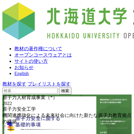
教材の著作権について
オープンコースウェアとは
サイトの使い方
お知らせ
English
教材を探す
プレイリストを探す
検
索:
原子力人材育成事業（*）
2022
原子力安全工学
機関連携強化による未来社会に向けた新たな原子力教育拠点
の構築