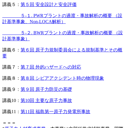
講義５：
第５回 安全設計と安全評価
５-１. PWRプラントの過渡・事故解析の概要 （設
計基準事象、Non-LOCA解析）
５-２. BWRプラントの過渡・事故解析の概要 （設
計基準事象）
講義６：
第６回 原子力規制委員会による規制基準とその概
要
講義７：
第７回 外的ハザードへの対応
講義８：
第８回 シビアアクシデント時の物理現象
講義９：
第９回 原子力防災の基礎
講義10：
第10回 主要な原子力事故
講義11：
第11回 福島第一原子力発電所事故
＝＝＝