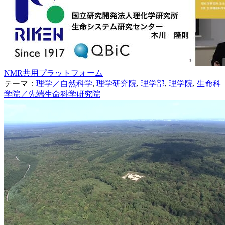
NMR共用プラットフォーム
テーマ：
理学／自然科学
,
理学研究院
,
理学部
,
理学院
,
生命科
学院／先端生命科学研究院