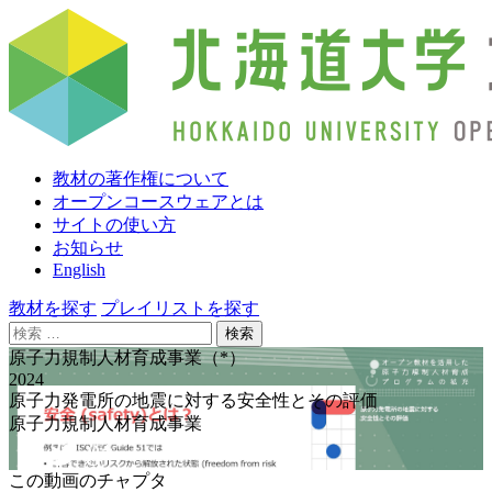
教材の著作権について
オープンコースウェアとは
サイトの使い方
お知らせ
English
教材を探す
プレイリストを探す
検
索:
原子力規制人材育成事業（*）
2024
原子力発電所の地震に対する安全性とその評価
原子力規制人材育成事業
この動画のチャプタ