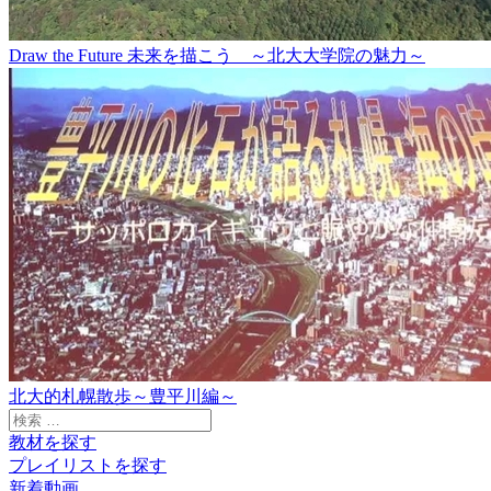
Draw the Future 未来を描こう ～北大大学院の魅力～
北大的札幌散歩～豊平川編～
検
索:
教材を探す
プレイリストを探す
新着動画