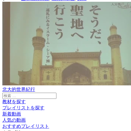
北大的世界紀行
検
索:
教材を探す
プレイリストを探す
新着動画
人気の動画
おすすめプレイリスト