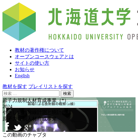
教材の著作権について
オープンコースウェアとは
サイトの使い方
お知らせ
English
教材を探す
プレイリストを探す
検
索:
原子力規制人材育成事業（*）
2024
やさしい放射線計測と統計の話
原子力規制人材育成事業
この動画のチャプタ