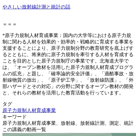
やさしい放射線計測と統計の話
＝＝＝
*原子力規制人材育成事業：
国内の大学等における原子力規
制に関わる人材を効果的・効率的・戦略的に育成する事業を
支援することにより、原子力規制分野の教育研究を底上げす
るとともに、将来的に原子力規制を牽引する人材を育成する
ことを目的とした原子力規制庁の事業です。北海道大学で
は、「
オープン教材を活用した原子力規制人材育成プログラ
ムの拡充
」と題し、「確率論的安全評価」、「過酷事故・放
射線物質の放出」、「原子炉工学」、「放射線防護」、「外
部ハザードとその対応」の分野に関するオープン教材の開発
と、それらの教材を活用した教育活動を行っています。
タグ
原子力規制人材育成事業
キーワード
原子力規制人材育成事業、放射線、放射線計測、測定、統計
この講義の動画一覧