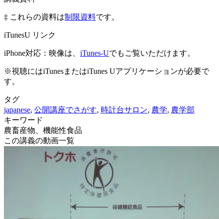
‡ これらの資料は
制限資料
です。
iTunesU リンク
iPhone対応：映像は、
iTunes-U
でもご覧いただけます。
※視聴にはiTunesまたはiTunes Uアプリケーションが必要で
す。
タグ
japanese
,
公開講座でさがす
,
時計台サロン
,
農学
,
農学部
キーワード
農畜産物、機能性食品
この講義の動画一覧