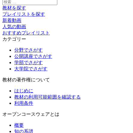
検
索:
教材を探す
プレイリストを探す
新着動画
人気の動画
おすすめプレイリスト
カテゴリー
分野でさがす
公開講座でさがす
学部でさがす
大学院でさがす
教材の著作権について
はじめに
教材の利用可能範囲を確認する
利用条件
オープンコースウェアとは
概要
知の系譜