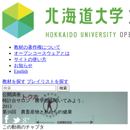
教材の著作権について
オープンコースウェアとは
サイトの使い方
お知らせ
English
教材を探す
プレイリストを探す
検
索:
公開講座
時計台サロン「農学部に聞いてみよう」
2013
第16回 農畜産物と私たちの健康
この動画のチャプタ