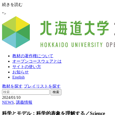
科
続きを読む
学
">
と
モ
デ
ル：
科
学
的
表
教材の著作権について
象
オープンコースウェアとは
を
サイトの使い方
理
お知らせ
解
English
す
る
教材を探す
プレイリストを探す
／
検
Science
索:
2024/01/10
and
NEWS
,
講義情報
Models:
Understanding
科学とモデル：科学的表象を理解する／Science
Scientific