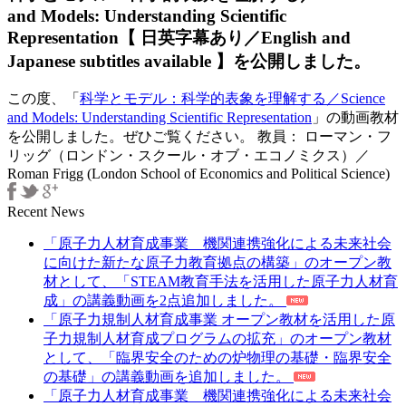
and Models: Understanding Scientific
Representation【
日
Representation【 日英字幕あり／English and
英
Japanese subtitles available 】を公開しました。
字
幕
この度、「
科学とモデル：科学的表象を理解する／Science
あ
and Models: Understanding Scientific Representation
」の動画教材
り
を公開しました。ぜひご覧ください。 教員： ローマン・フ
／
リッグ（ロンドン・スクール・オブ・エコノミクス）／
English
Roman Frigg (London School of Economics and Political Science)
and
Japanese
Recent News
subtitles
available
「原子力人材育成事業 機関連携強化による未来社会
】
に向けた新たな原子力教育拠点の構築」のオープン教
を
材として、「STEAM教育手法を活用した原子力人材育
公
成」の講義動画を2点追加しました。
開
「原子力規制人材育成事業 オープン教材を活用した原
し
子力規制人材育成プログラムの拡充」のオープン教材
ま
として、「臨界安全のための炉物理の基礎・臨界安全
し
の基礎」の講義動画を追加しました。
た。
「原子力人材育成事業 機関連携強化による未来社会