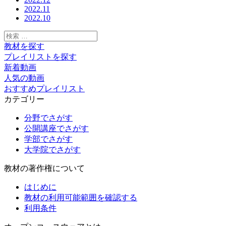
2022.11
2022.10
検
索:
教材を探す
プレイリストを探す
新着動画
人気の動画
おすすめプレイリスト
カテゴリー
分野でさがす
公開講座でさがす
学部でさがす
大学院でさがす
教材の著作権について
はじめに
教材の利用可能範囲を確認する
利用条件