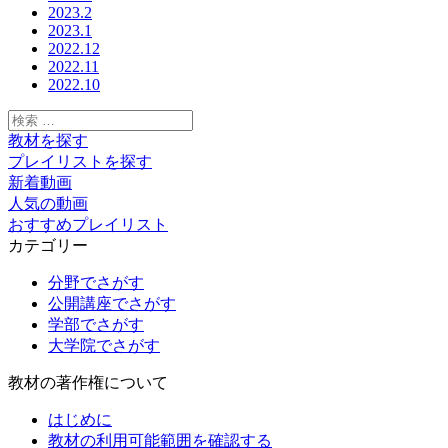
2023.2
2023.1
2022.12
2022.11
2022.10
検
索:
教材を探す
プレイリストを探す
新着動画
人気の動画
おすすめプレイリスト
カテゴリー
分野でさがす
公開講座でさがす
学部でさがす
大学院でさがす
教材の著作権について
はじめに
教材の利用可能範囲を確認する