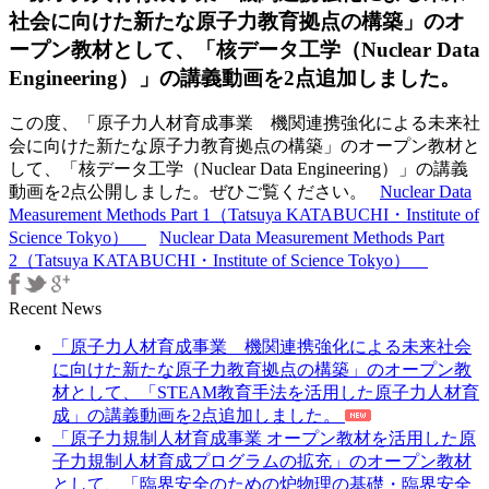
会
社会に向けた新たな原子力教育拠点の構築」のオ
に
ープン教材として、「核データ工学（Nuclear Data
向
Engineering）」の講義動画を2点追加しました。
け
た
この度、「原子力人材育成事業 機関連携強化による未来社
新
会に向けた新たな原子力教育拠点の構築」のオープン教材と
た
して、「核データ工学（Nuclear Data Engineering）」の講義
な
動画を2点公開しました。ぜひご覧ください。
Nuclear Data
原
Measurement Methods Part 1（Tatsuya KATABUCHI・Institute of
子
Science Tokyo）
Nuclear Data Measurement Methods Part
力
2（Tatsuya KATABUCHI・Institute of Science Tokyo）
教
育
拠
Recent News
点
「原子力人材育成事業 機関連携強化による未来社会
の
に向けた新たな原子力教育拠点の構築」のオープン教
構
材として、「STEAM教育手法を活用した原子力人材育
築」
成」の講義動画を2点追加しました。
の
「原子力規制人材育成事業 オープン教材を活用した原
オ
子力規制人材育成プログラムの拡充」のオープン教材
ー
として、「臨界安全のための炉物理の基礎・臨界安全