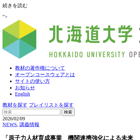
「原
続きを読む
子
">
力
人
材
育
成
事
業
機
教材の著作権について
関
オープンコースウェアとは
連
サイトの使い方
携
お知らせ
強
English
化
に
教材を探す
プレイリストを探す
よ
検
る
索:
2026/02/09
未
NEWS
,
講義情報
来
社
「原子力人材育成事業 機関連携強化による未来