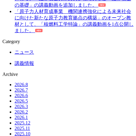
プ
の基礎」の講義動画を追加しました。
ン
「原子力人材育成事業 機関連携強化による未来社会
教
に向けた新たな原子力教育拠点の構築」のオープン教
材
材として、「核燃料工学特論」の講義動画を1点公開し
と
ました。
し
て、
Category
「核
デ
ニュース
ー
講義情報
タ
工
Archive
学
（Nuclear
2026.8
Data
2026.7
Engineering）」
2026.6
2026.5
の
2026.3
講
2026.2
義
2026.1
動
2025.12
画
2025.11
を
2025.10