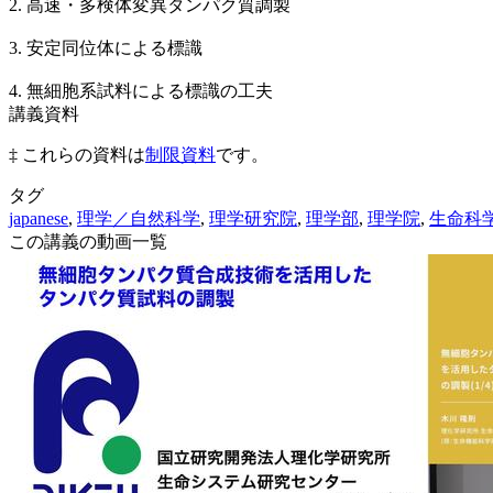
2. 高速・多検体変異タンパク質調製
3. 安定同位体による標識
4. 無細胞系試料による標識の工夫
講義資料
‡ これらの資料は
制限資料
です。
タグ
japanese
,
理学／自然科学
,
理学研究院
,
理学部
,
理学院
,
生命科
この講義の動画一覧