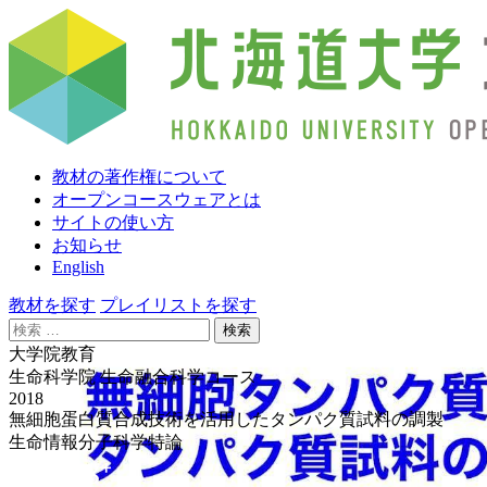
教材の著作権について
オープンコースウェアとは
サイトの使い方
お知らせ
English
教材を探す
プレイリストを探す
検
索:
大学院教育
生命科学院 生命融合科学コース
2018
無細胞蛋白質合成技術を活用したタンパク質試料の調製
生命情報分子科学特論