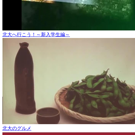
北大へ行こう！～新入学生編～
北大のグルメ