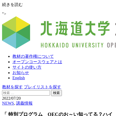
「
続きを読む
特
">
別
プ
ロ
グ
ラ
ム
OEC
の
教材の著作権について
お
オープンコースウェアとは
～
サイトの使い方
い
お知らせ
知
English
っ
て
教材を探す
プレイリストを探す
る？
検
ハ
索:
2022/07/20
イ
NEWS
,
講義情報
ブ
リ
「 特別プログラム OECのお～い知ってる？ハイ