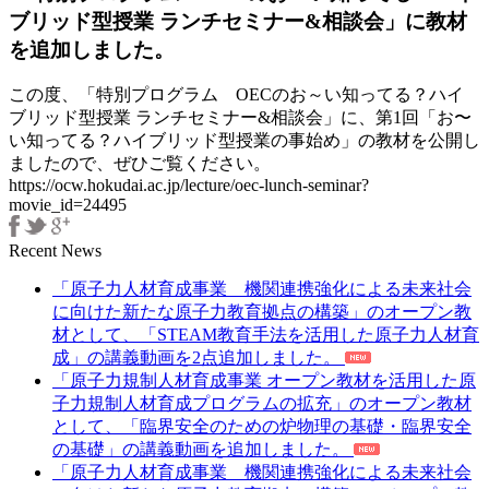
ッ
ブリッド型授業 ランチセミナー&相談会」に教材
ド
を追加しました。
型
授
この度、「特別プログラム OECのお～い知ってる？ハイ
業
ブリッド型授業 ランチセミナー&相談会」に、第1回「お〜
ラ
い知ってる？ハイブリッド型授業の事始め」の教材を公開し
ン
ましたので、ぜひご覧ください。
チ
https://ocw.hokudai.ac.jp/lecture/oec-lunch-seminar?
セ
movie_id=24495
ミ
ナ
Recent News
ー
&
「原子力人材育成事業 機関連携強化による未来社会
相
に向けた新たな原子力教育拠点の構築」のオープン教
談
材として、「STEAM教育手法を活用した原子力人材育
会」
成」の講義動画を2点追加しました。
に
「原子力規制人材育成事業 オープン教材を活用した原
教
子力規制人材育成プログラムの拡充」のオープン教材
材
として、「臨界安全のための炉物理の基礎・臨界安全
を
の基礎」の講義動画を追加しました。
追
「原子力人材育成事業 機関連携強化による未来社会
加