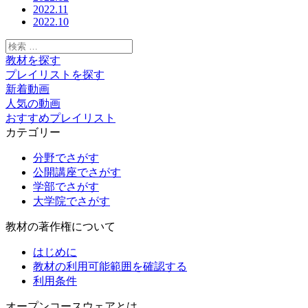
2022.11
2022.10
検
索:
教材を探す
プレイリストを探す
新着動画
人気の動画
おすすめプレイリスト
カテゴリー
分野でさがす
公開講座でさがす
学部でさがす
大学院でさがす
教材の著作権について
はじめに
教材の利用可能範囲を確認する
利用条件
オープンコースウェアとは