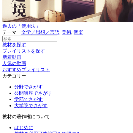
過去の「使用法」
テーマ：
文学／思想／言語
,
美術
,
音楽
検
索:
教材を探す
プレイリストを探す
新着動画
人気の動画
おすすめプレイリスト
カテゴリー
分野でさがす
公開講座でさがす
学部でさがす
大学院でさがす
教材の著作権について
はじめに