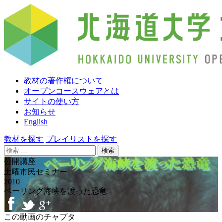
教材の著作権について
オープンコースウェアとは
サイトの使い方
お知らせ
English
教材を探す
プレイリストを探す
検
索:
公開講座
土曜市民セミナー
2010
ベーリング海峡を渡った恐竜
この動画のチャプタ