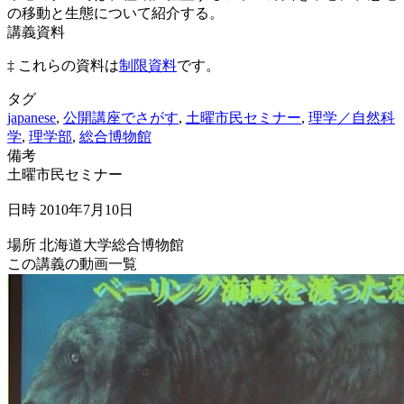
の移動と生態について紹介する。
講義資料
‡ これらの資料は
制限資料
です。
タグ
japanese
,
公開講座でさがす
,
土曜市民セミナー
,
理学／自然科
学
,
理学部
,
総合博物館
備考
土曜市民セミナー
日時 2010年7月10日
場所 北海道大学総合博物館
この講義の動画一覧