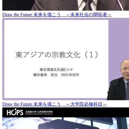
Draw the Future 未来を描こう ～未来社会の開拓者～
Draw the Future 未来を描こう ～大学院必修科目～