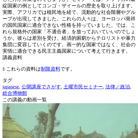
綻国家の例としてコンゴ・ザイールの歴史を取り上げます。
実際、アフリカでは植民地を経て、流動的な社会階層やグル
ープが出現してきました。これらの人々は、ヨーロッパ発祥
の国民国家に適合できない性格を持っていました。では、こ
れら規格外の国家「不適合者」を放っておいていいのでしょ
うか。彼らは差別を受け、経済的困窮からテロリストや暴力
集団に変容していくのです。画一的な国家ではなく、社会の
実情に適合できる民主主義国家について考えて行きます。
講義資料
‡ これらの資料は
制限資料
です。
タグ
japanese
,
公開講座でさがす
,
土曜市民セミナー
,
法律／政治
,
総合博物館
この講義の動画一覧