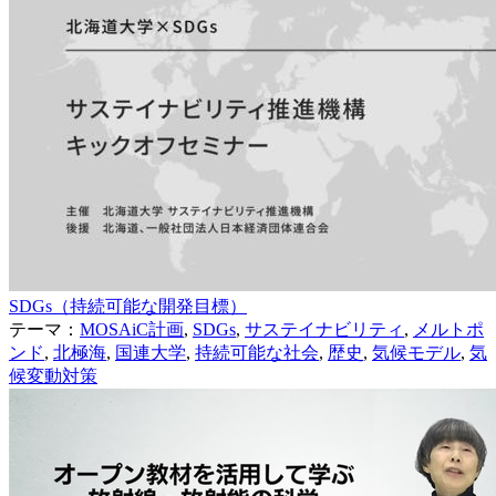
SDGs（持続可能な開発目標）
テーマ：
MOSAiC計画
,
SDGs
,
サステイナビリティ
,
メルトポ
ンド
,
北極海
,
国連大学
,
持続可能な社会
,
歴史
,
気候モデル
,
気
候変動対策