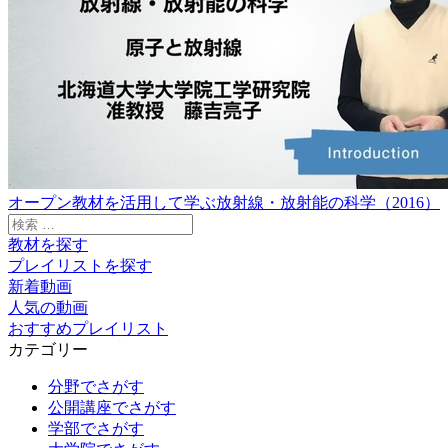
オープン教材を活用して学ぶ放射線・放射能の科学（2016）
検
索:
教材を探す
プレイリストを探す
新着動画
人気の動画
おすすめプレイリスト
カテゴリー
分野でさがす
公開講座でさがす
学部でさがす