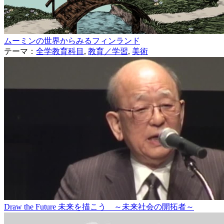
ムーミンの世界からみるフィンランド
テーマ：
全学教育科目
,
教育／学習
,
美術
Draw the Future 未来を描こう ～未来社会の開拓者～