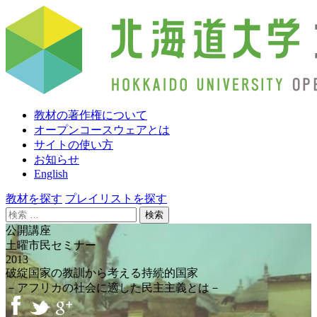
教材の著作権について
オープンコースウェアとは
サイトの使い方
お知らせ
English
教材を探す
プレイリストを探す
検
索:
公開講座
土曜市民セミナー
2013
破綻国家の教訓から考える持続的国家
－アフリカの社会に適した民主主義とは－