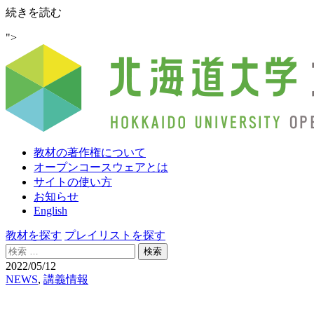
原
続きを読む
子
">
力
人
材
育
成
事
業
「瑞
教材の著作権について
浪
オープンコースウェアとは
超
サイトの使い方
深
お知らせ
地
English
層
研
教材を探す
プレイリストを探す
究
検
所
索:
2022/05/12
『深
NEWS
,
講義情報
度
500m