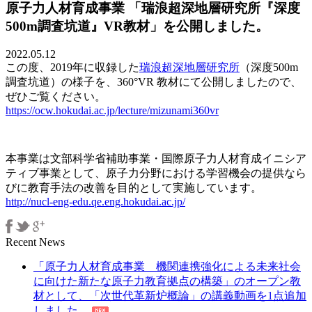
調
原子力人材育成事業 「瑞浪超深地層研究所『深度
査
500m調査坑道』VR教材」を公開しました。
坑
道』
2022.05.12
VR
この度、2019年に収録した
瑞浪超深地層研究所
（深度500m
教
調査坑道）の様子を、360°VR 教材にて公開しましたので、
材」
ぜひご覧ください。
を
https://ocw.hokudai.ac.jp/lecture/mizunami360vr
公
開
し
本事業は文部科学省補助事業・国際原子力人材育成イニシア
ま
ティブ事業として、原子力分野における学習機会の提供なら
し
びに教育手法の改善を目的として実施しています。
た。
http://nucl-eng-edu.qe.eng.hokudai.ac.jp/
Recent News
「原子力人材育成事業 機関連携強化による未来社会
に向けた新たな原子力教育拠点の構築」のオープン教
材として、「次世代革新炉概論」の講義動画を1点追加
しました。