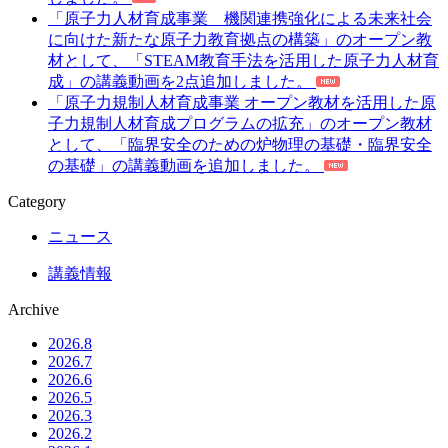
「原子力人材育成事業 機関連携強化による未来社会
に向けた新たな原子力教育拠点の構築」のオープン教
材として、「STEAM教育手法を活用した原子力人材育
成」の講義動画を2点追加しました。
「原子力規制人材育成事業 オープン教材を活用した原
子力規制人材育成プログラムの拡充」のオープン教材
として、「臨界安全のための炉物理の基礎・臨界安全
の基礎」の講義動画を追加しました。
Category
ニュース
講義情報
Archive
2026.8
2026.7
2026.6
2026.5
2026.3
2026.2