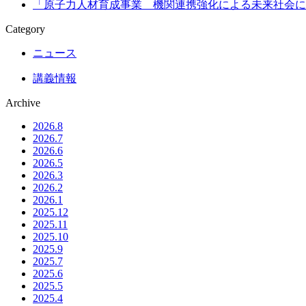
プ
「原子力人材育成事業 機関連携強化による未来社会に
ン
Category
教
材
ニュース
と
し
講義情報
て、
「冷
Archive
却
2026.8
材
2026.7
喪
2026.6
失
2026.5
事
2026.3
2026.2
故
2026.1
（LOCA:
2025.12
Loss
2025.11
of
2025.10
Coolant
2025.9
Accident）」
2025.7
「福
2025.6
島
2025.5
第
2025.4