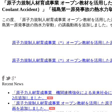
「原子力規制人材育成事業 オープン教材を活用した原
た
原
Coolant Accident）」「福島第一原発事故の
子
力
この度、「原子力規制人材育成事業 オープン教材を活用した原子力規制
規
島第一原発事故の熱水力挙動」の講義動画を追加しました。
制
人
材
原子力規制人材育成事業（*）オープン教材を活用した原子力規制人
育
成
プ
ロ
原子力規制人材育成事業（*）オープン教材を活用した
グ
ラ
ム
の
Recent News
拡
充」
「原子力人材育成事業 機関連携強化による未来社会に
の
2点追加しました。
オ
「原子力規制人材育成事業 オープン教材を活用した原
ー
画を追加しました。