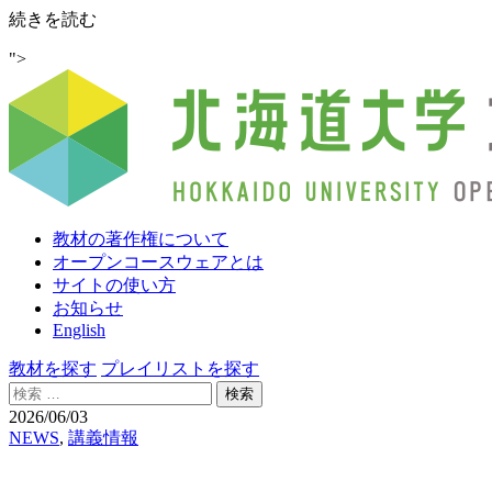
「原
続きを読む
子
">
力
規
制
人
材
育
成
事
教材の著作権について
業
オープンコースウェアとは
オ
サイトの使い方
ー
お知らせ
プ
English
ン
教
教材を探す
プレイリストを探す
材
検
を
索:
2026/06/03
活
NEWS
,
講義情報
用
し