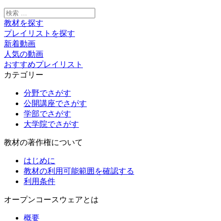
し
た。
検
索:
教材を探す
プレイリストを探す
新着動画
人気の動画
おすすめプレイリスト
カテゴリー
分野でさがす
公開講座でさがす
学部でさがす
大学院でさがす
教材の著作権について
はじめに
教材の利用可能範囲を確認する
利用条件
オープンコースウェアとは
概要