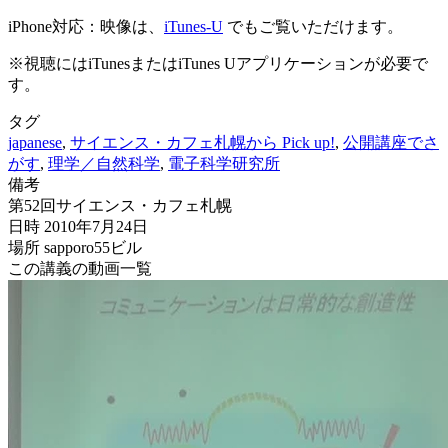
iPhone対応：映像は、
iTunes-U
でもご覧いただけます。
※視聴にはiTunesまたはiTunes Uアプリケーションが必要で
す。
タグ
japanese
,
サイエンス・カフェ札幌から Pick up!
,
公開講座でさ
がす
,
理学／自然科学
,
電子科学研究所
備考
第52回サイエンス・カフェ札幌
日時 2010年7月24日
場所 sapporo55ビル
この講義の動画一覧