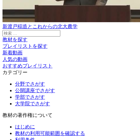
新渡戸稲造とこれからの北大農学
検
索:
教材を探す
プレイリストを探す
新着動画
人気の動画
おすすめプレイリスト
カテゴリー
分野でさがす
公開講座でさがす
学部でさがす
大学院でさがす
教材の著作権について
はじめに
教材の利用可能範囲を確認する
利用条件