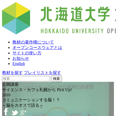
教材の著作権について
オープンコースウェアとは
サイトの使い方
お知らせ
English
教材を探す
プレイリストを探す
検
索:
公開講座
サイエンス・カフェ札幌から Pick Up!
2010
コミュニケーションする脳！？
～脳をカオスで語る～