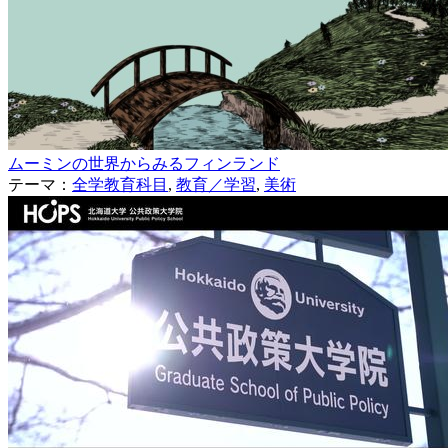
ムーミンの世界からみるフィンランド
テーマ：
全学教育科目
,
教育／学習
,
美術