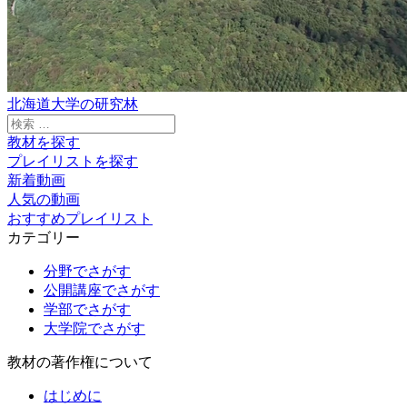
北海道大学の研究林
検
索:
教材を探す
プレイリストを探す
新着動画
人気の動画
おすすめプレイリスト
カテゴリー
分野でさがす
公開講座でさがす
学部でさがす
大学院でさがす
教材の著作権について
はじめに