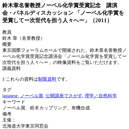
鈴木章名誉教授ノーベル化学賞受賞記念 講演
会・パネルディスカッション 「ノーベル化学賞を
受賞してー次世代を担う人々へー」（2011）
教員
鈴木 章（名誉教授）
概要
東京国際フォーラムホールで開催された、鈴木章名誉教授ノ
ーベル化学賞受賞記念講演会「ノーベル化学賞を受賞してー
次世代を担う人々へー」の映像資料をご覧いただけます。
講義資料
‡ これらの資料は
制限資料
です。
タグ
japanese
,
ノーベル賞
,
公開講座でさがす
,
理学／自然科学
キーワード
ノーベル賞、鈴木カップリング、有機合成
備考
主催：
北海道大学東京同窓会