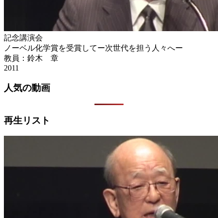
記念講演会
ノーベル化学賞を受賞してー次世代を担う人々へー
教員：鈴木 章
2011
人気の動画
再生リスト