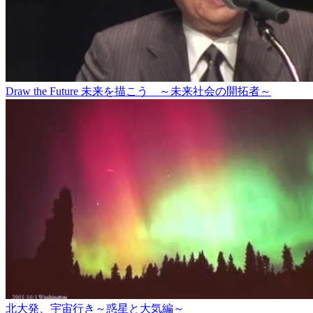
Draw the Future 未来を描こう ～未来社会の開拓者～
北大発、宇宙行き～惑星と大気編～