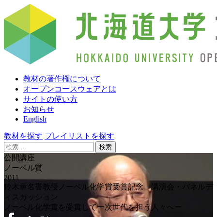
教材の著作権について
オープンコースウェアとは
サイトの使い方
お知らせ
English
教材を探す
プレイリストを探す
検
索:
公開講座
ノーベル賞
2011
鈴木章名誉教授ノーベル化学賞受賞記念 講演会・パネルデ
ィスカッション
ノーベル化学賞を受賞してー次世代を担う人々へー