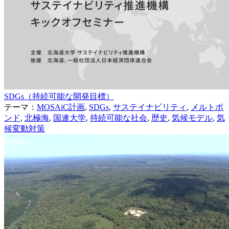
SDGs（持続可能な開発目標）
テーマ：
MOSAiC計画
,
SDGs
,
サステイナビリティ
,
メルトポ
ンド
,
北極海
,
国連大学
,
持続可能な社会
,
歴史
,
気候モデル
,
気
候変動対策