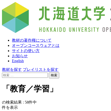
教材の著作権について
オープンコースウェアとは
サイトの使い方
お知らせ
English
教材を探す
プレイリストを探す
検
索:
「教育／学習」
の検索結果 :
58
件中
件を表示