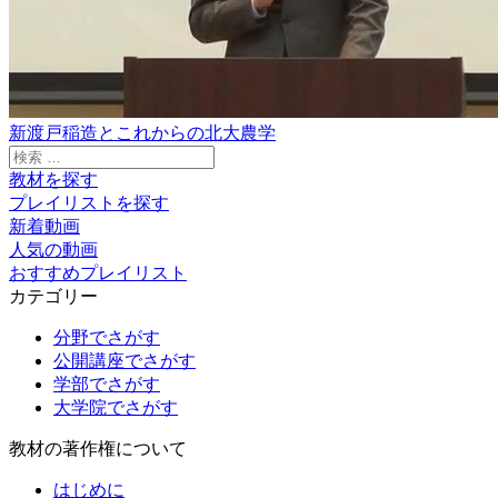
新渡戸稲造とこれからの北大農学
検
索:
教材を探す
プレイリストを探す
新着動画
人気の動画
おすすめプレイリスト
カテゴリー
分野でさがす
公開講座でさがす
学部でさがす
大学院でさがす
教材の著作権について
はじめに