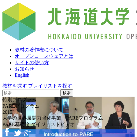
教材の著作権について
オープンコースウェアとは
サイトの使い方
お知らせ
English
教材を探す
プレイリストを探す
検
索:
特別プログラム
PAREプログラム
2015
大学の世界展開力強化事業 PAREプログラム
PARE基礎論 ダイジェストビデオ