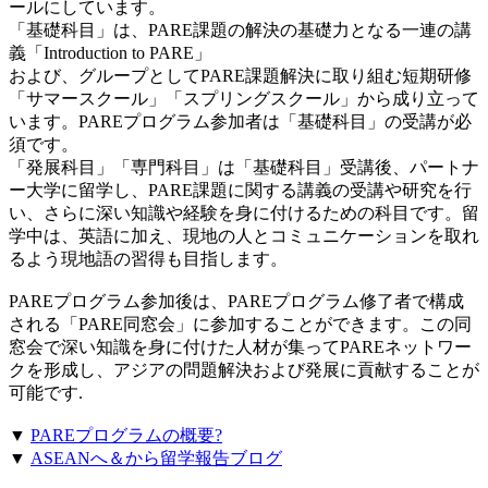
ールにしています。
「基礎科目」は、PARE課題の解決の基礎力となる一連の講
義「Introduction to PARE」
および、グループとしてPARE課題解決に取り組む短期研修
「サマースクール」「スプリングスクール」から成り立って
います。PAREプログラム参加者は「基礎科目」の受講が必
須です。
「発展科目」「専門科目」は「基礎科目」受講後、パートナ
ー大学に留学し、PARE課題に関する講義の受講や研究を行
い、さらに深い知識や経験を身に付けるための科目です。留
学中は、英語に加え、現地の人とコミュニケーションを取れ
るよう現地語の習得も目指します。
PAREプログラム参加後は、PAREプログラム修了者で構成
される「PARE同窓会」に参加することができます。この同
窓会で深い知識を身に付けた人材が集ってPAREネットワー
クを形成し、アジアの問題解決および発展に貢献することが
可能です.
▼
PAREプログラムの概要?
▼
ASEANへ＆から留学報告ブログ