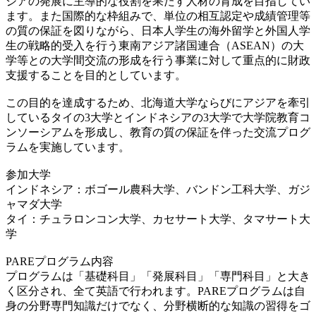
ジアの発展に主導的な役割を果たす人材の育成を目指してい
ます。また国際的な枠組みで、単位の相互認定や成績管理等
の質の保証を図りながら、日本人学生の海外留学と外国人学
生の戦略的受入を行う東南アジア諸国連合（ASEAN）の大
学等との大学間交流の形成を行う事業に対して重点的に財政
支援することを目的としています。
この目的を達成するため、北海道大学ならびにアジアを牽引
しているタイの3大学とインドネシアの3大学で大学院教育コ
ンソーシアムを形成し、教育の質の保証を伴った交流プログ
ラムを実施しています。
参加大学
インドネシア：ボゴール農科大学、バンドン工科大学、ガジ
ャマダ大学
タイ：チュラロンコン大学、カセサート大学、タマサート大
学
PAREプログラム内容
プログラムは「基礎科目」「発展科目」「専門科目」と大き
く区分され、全て英語で行われます。PAREプログラムは自
身の分野専門知識だけでなく、分野横断的な知識の習得をゴ