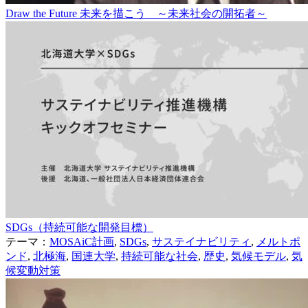
Draw the Future 未来を描こう ～未来社会の開拓者～
SDGs（持続可能な開発目標）
テーマ：
MOSAiC計画
,
SDGs
,
サステイナビリティ
,
メルトポ
ンド
,
北極海
,
国連大学
,
持続可能な社会
,
歴史
,
気候モデル
,
気
候変動対策