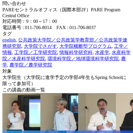
問い合わせ
PAREセントラルオフィス（国際本部2F）PARE Program
Central Office
対応時間：9：00～17：00
電話番号 : 011-706-8014 FAX : 011-706-8037
タグ
english
,
公共政策大学院／公共政策学教育部／公共政策学連
携研究部
,
大学院でさがす
,
大学院横断型プログラム
,
工学／
情報
,
工学院／工学研究院
,
情報科学研究科
,
水産学
,
水産科学
院／水産科学研究院
,
環境科学院／地球環境科学研究院
,
農
学
,
農学院／農学研究院
対象
大学院生（大学院に進学予定の学部4年生もSpring Schoolに
限って参加可）
この講義の動画一覧