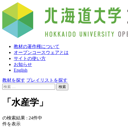
教材の著作権について
オープンコースウェアとは
サイトの使い方
お知らせ
English
教材を探す
プレイリストを探す
検
索:
「水産学」
の検索結果 :
24
件中
件を表示