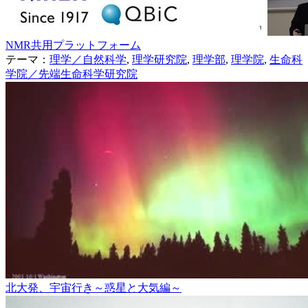
NMR共用プラットフォーム
テーマ：
理学／自然科学
,
理学研究院
,
理学部
,
理学院
,
生命科
学院／先端生命科学研究院
北大発、宇宙行き～惑星と大気編～