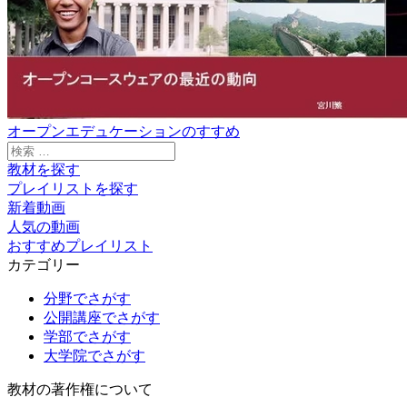
オープンエデュケーションのすすめ
検
索:
教材を探す
プレイリストを探す
新着動画
人気の動画
おすすめプレイリスト
カテゴリー
分野でさがす
公開講座でさがす
学部でさがす
大学院でさがす
教材の著作権について