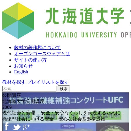
教材の著作権について
オープンコースウェアとは
サイトの使い方
お知らせ
English
教材を探す
プレイリストを探す
検
索:
公開講座
北海道大学公開講座
2009
現代社会と倫理 －安全・安心なくらしを実現するために－
循環型社会における安全・安心な社会基盤構造物