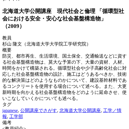
北海道大学公開講座 現代社会と倫理 「循環型社
会における安全・安心な社会基盤構造物」
（2009）
教員
杉山 隆文（北海道大学大学院工学研究院）
概要
防災、都市再生、生活環境、国土保全、交通輸送などに資す
る社会基盤構造物は、莫大な予算の下、大量の資材、人材、
時間をかけて構築される。循環型社会や少子高齢化社会に対
応した社会基盤構造物の設計、施工はどうあるべきか、技術
的な解決策はどのようなものかについて、建設基幹材料であ
るコンクリートを使用する場合について述べる。また、大更
新時期を向かえる社会基盤構造物をどのように延命させ、使
いこなしていくかについても述べる。
タグ
japanese
,
公開講座でさがす
,
北海道大学公開講座
,
工学／情
報
,
工学部
備考
<教員紹介>