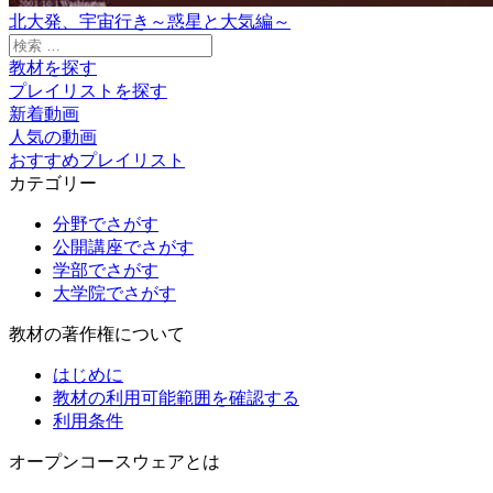
北大発、宇宙行き～惑星と大気編～
検
索:
教材を探す
プレイリストを探す
新着動画
人気の動画
おすすめプレイリスト
カテゴリー
分野でさがす
公開講座でさがす
学部でさがす
大学院でさがす
教材の著作権について
はじめに
教材の利用可能範囲を確認する
利用条件
オープンコースウェアとは