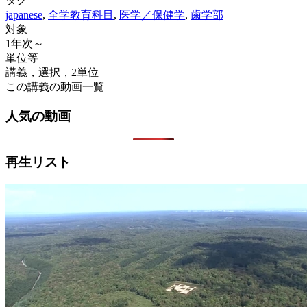
タグ
japanese
,
全学教育科目
,
医学／保健学
,
歯学部
対象
1年次～
単位等
講義，選択，2単位
この講義の動画一覧
人気の動画
再生リスト