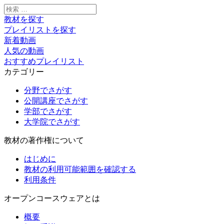
検
索:
教材を探す
プレイリストを探す
新着動画
人気の動画
おすすめプレイリスト
カテゴリー
分野でさがす
公開講座でさがす
学部でさがす
大学院でさがす
教材の著作権について
はじめに
教材の利用可能範囲を確認する
利用条件
オープンコースウェアとは
概要