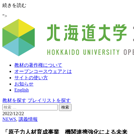
「原
続きを読む
子
">
力
人
材
育
成
事
業
機
教材の著作権について
関
オープンコースウェアとは
連
サイトの使い方
携
お知らせ
強
English
化
に
教材を探す
プレイリストを探す
よ
検
る
索:
2022/12/22
未
NEWS
,
講義情報
来
社
「原子力人材育成事業 機関連携強化による未来