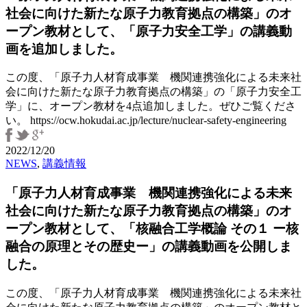
会
社会に向けた新たな原子力教育拠点の構築」のオ
に
ープン教材として、「原子力安全工学」の講義動
向
画を追加しました。
け
た
この度、「原子力人材育成事業 機関連携強化による未来社
新
会に向けた新たな原子力教育拠点の構築」の「原子力安全工
た
学」に、オープン教材を4点追加しました。ぜひご覧くださ
な
い。 https://ocw.hokudai.ac.jp/lecture/nuclear-safety-engineering
原
子
力
2022/12/20
NEWS
,
講義情報
教
育
「原子力人材育成事業 機関連携強化による未来
拠
点
社会に向けた新たな原子力教育拠点の構築」のオ
の
ープン教材として、「核融合工学概論 その１ ー核
構
融合の原理とその歴史ー」の講義動画を公開しま
築」
した。
の
オ
この度、「原子力人材育成事業 機関連携強化による未来社
ー