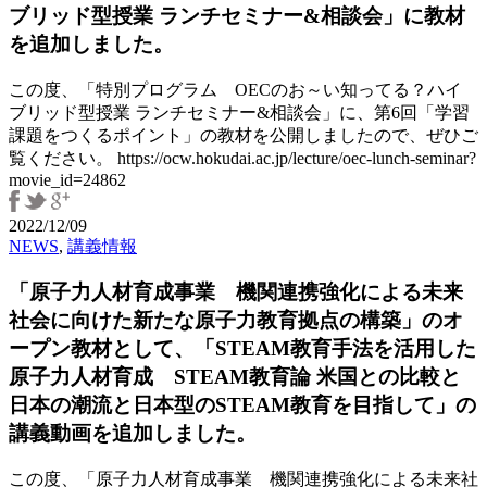
ブリッド型授業 ランチセミナー&相談会」に教材
し
ま
を追加しました。
し
た。
この度、「特別プログラム OECのお～い知ってる？ハイ
ブリッド型授業 ランチセミナー&相談会」に、第6回「学習
課題をつくるポイント」の教材を公開しましたので、ぜひご
覧ください。 https://ocw.hokudai.ac.jp/lecture/oec-lunch-seminar?
movie_id=24862
2022/12/09
NEWS
,
講義情報
「原子力人材育成事業 機関連携強化による未来
社会に向けた新たな原子力教育拠点の構築」のオ
ープン教材として、「STEAM教育手法を活用した
原子力人材育成 STEAM教育論 米国との比較と
日本の潮流と日本型のSTEAM教育を目指して」の
講義動画を追加しました。
この度、「原子力人材育成事業 機関連携強化による未来社