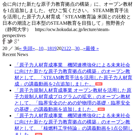
会に向けた新たな原子力教育拠点の構築」に、オープン教材
を1点追加しました。ぜひご覧ください。 STEAM教育手法
を活用した原子力人材育成「STEAM教育論 米国との比較と
日本の潮流と日本型のSTEAM教育を目指して」熊野善介
（静岡大学） https://ocw.hokudai.ac.jp/lecture/steam-
perspectives
20 ／ 36
« 先頭
«
...
10
...
18
19
20
21
22
...
30
...
»
最後 »
Recent News
「原子力人材育成事業 機関連携強化による未来社会
に向けた新たな原子力教育拠点の構築」のオープン教
材として、「STEAM教育手法を活用した原子力人材育
成」の講義動画を2点追加しました。
「原子力規制人材育成事業 オープン教材を活用した原
子力規制人材育成プログラムの拡充」のオープン教材
として、「臨界安全のための炉物理の基礎・臨界安全
の基礎」の講義動画を追加しました。
「原子力人材育成事業 機関連携強化による未来社会
に向けた新たな原子力教育拠点の構築」のオープン教
材として、「核燃料工学特論」の講義動画を1点公開し
ました。