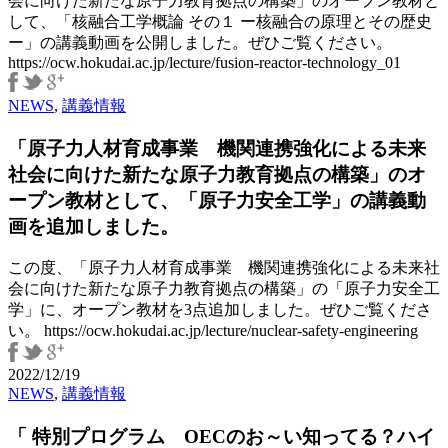
会に向けた新たな原子力教育拠点の構築」のオープン教材と
プ
して、「核融合工学概論 その１ ー核融合の原理とその歴史
ン
ー」の講義動画を公開しました。ぜひご覧ください。
教
https://ocw.hokudai.ac.jp/lecture/fusion-reactor-technology_01
材
と
NEWS
,
講義情報
し
て、
「原子力人材育成事業 機関連携強化による未来
「原
子
社会に向けた新たな原子力教育拠点の構築」のオ
力
ープン教材として、「原子力安全工学」の講義動
安
画を追加しました。
全
工
この度、「原子力人材育成事業 機関連携強化による未来社
学」
会に向けた新たな原子力教育拠点の構築」の「原子力安全工
の
学」に、オープン教材を3点追加しました。ぜひご覧くださ
講
い。 https://ocw.hokudai.ac.jp/lecture/nuclear-safety-engineering
義
動
2022/12/19
画
NEWS
,
講義情報
を
追
「 特別プログラム OECのお～い知ってる？ハイ
加