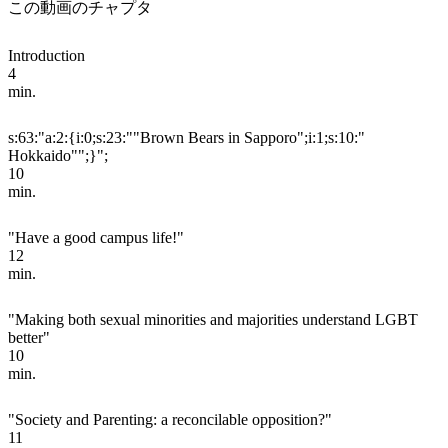
この動画のチャプタ
Introduction
4
min.
s:63:"a:2:{i:0;s:23:""Brown Bears in Sapporo";i:1;s:10:"
Hokkaido"";}";
10
min.
"Have a good campus life!"
12
min.
"Making both sexual minorities and majorities understand LGBT
better"
10
min.
"Society and Parenting: a reconcilable opposition?"
11