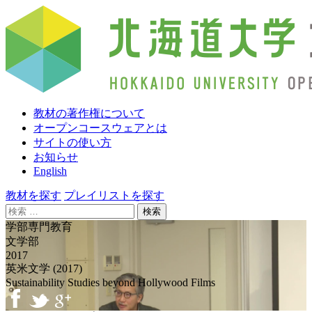
教材の著作権について
オープンコースウェアとは
サイトの使い方
お知らせ
English
教材を探す
プレイリストを探す
検
索:
学部専門教育
文学部
2017
英米文学 (2017)
Sustainability Studies beyond Hollywood Films