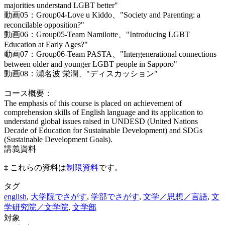
majorities understand LGBT better"
動画05：Group04-Love u Kiddo、"Society and Parenting: a
reconcilable opposition?"
動画06：Group05-Team Namilotte、"Introducing LGBT
Education at Early Ages?"
動画07：Group06-Team PASTA、"Intergenerational connections
between older and younger LGBT people in Sapporo"
動画08：瀬名波 栄潤、"ディスカッション"
コース概要：
The emphasis of this course is placed on achievement of
comprehension skills of English language and its application to
understand global issues raised in UNDESD (United Nations
Decade of Education for Sustainable Development) and SDGs
(Sustainable Development Goals).
講義資料
‡ これらの資料は
制限資料
です。
タグ
english
,
大学院でさがす
,
学部でさがす
,
文学／思想／言語
,
文
学研究院／文学院
,
文学部
対象