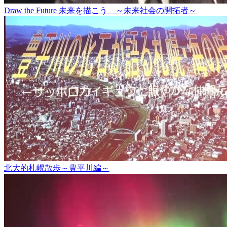
Draw the Future 未来を描こう ～未来社会の開拓者～
北大的札幌散歩～豊平川編～