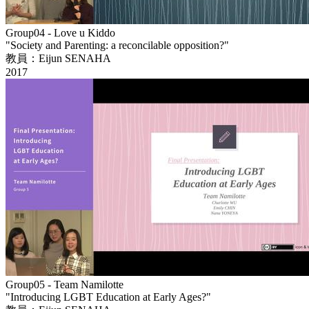
Group04 - Love u Kiddo
"Society and Parenting: a reconcilable opposition?"
教員：Eijun SENAHA
2017
Group05 - Team Namilotte
"Introducing LGBT Education at Early Ages?"