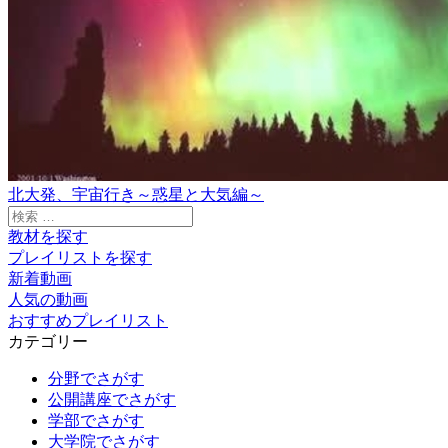
北大発、宇宙行き～惑星と大気編～
検
索:
教材を探す
プレイリストを探す
新着動画
人気の動画
おすすめプレイリスト
カテゴリー
分野でさがす
公開講座でさがす
学部でさがす
大学院でさがす