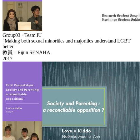
Group03 - Team IU
"Making both sexual minorities and majorities understand LGBT
better"
教員：Eijun SENAHA
2017