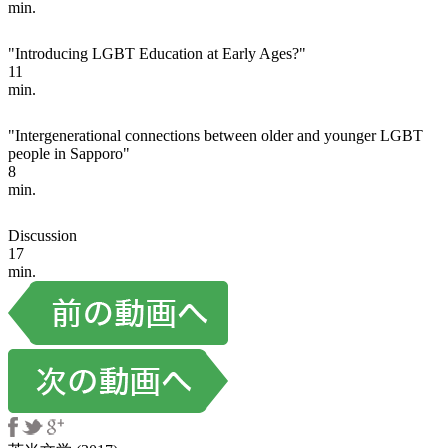
min.
"Introducing LGBT Education at Early Ages?"
11
min.
"Intergenerational connections between older and younger LGBT
people in Sapporo"
8
min.
Discussion
17
min.