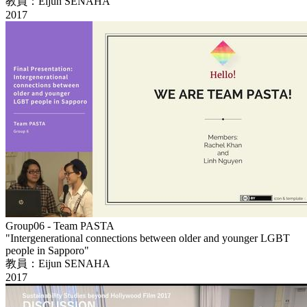
教員：Eijun SENAHA
2017
Group06 - Team PASTA
"Intergenerational connections between older and younger LGBT
people in Sapporo"
教員：Eijun SENAHA
2017