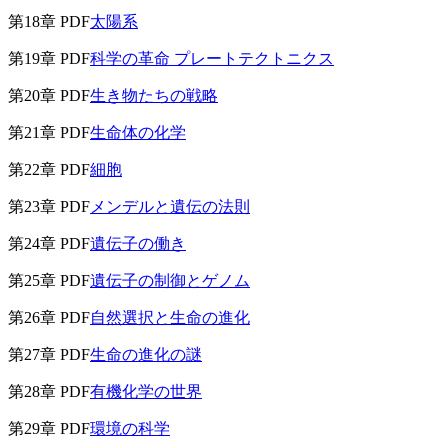
第18章 PDF
太陽系
第19章 PDF
科学の革命 プレートテクトニクス
第20章 PDF
生き物たちの戦略
第21章 PDF
生命体の化学
第22章 PDF
細胞
第23章 PDF
メンデルと遺伝の法則
第24章 PDF
遺伝子の働き
第25章 PDF
遺伝子の制御とゲノム
第26章 PDF
自然選択と生命の進化
第27章 PDF
生命の進化の謎
第28章 PDF
有機化学の世界
第29章 PDF
環境の科学