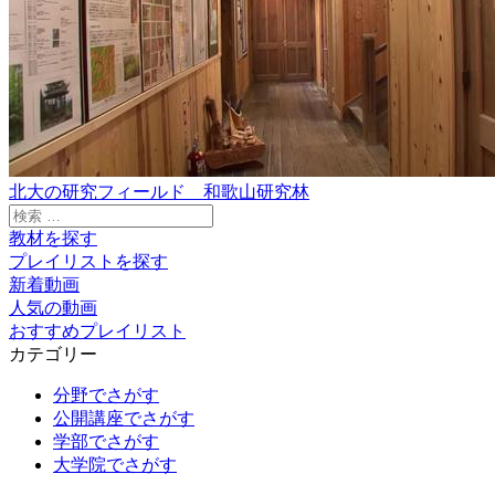
北大の研究フィールド 和歌山研究林
検
索:
教材を探す
プレイリストを探す
新着動画
人気の動画
おすすめプレイリスト
カテゴリー
分野でさがす
公開講座でさがす
学部でさがす
大学院でさがす