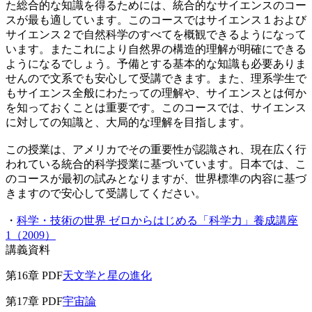
た総合的な知識を得るためには、統合的なサイエンスのコー
スが最も適しています。このコースではサイエンス１および
サイエンス２で自然科学のすべてを概観できるようになって
います。またこれにより自然界の構造的理解が明確にできる
ようになるでしょう。予備とする基本的な知識も必要ありま
せんので文系でも安心して受講できます。また、理系学生で
もサイエンス全般にわたっての理解や、サイエンスとは何か
を知っておくことは重要です。このコースでは、サイエンス
に対しての知識と、大局的な理解を目指します。
この授業は、アメリカでその重要性が認識され、現在広く行
われている統合的科学授業に基づいています。日本では、こ
のコースが最初の試みとなりますが、世界標準の内容に基づ
きますので安心して受講してください。
・
科学・技術の世界 ゼロからはじめる「科学力」養成講座
1（2009）
講義資料
第16章 PDF
天文学と星の進化
第17章 PDF
宇宙論