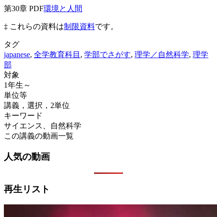
第30章 PDF
環境と人間
‡ これらの資料は
制限資料
です。
タグ
japanese
,
全学教育科目
,
学部でさがす
,
理学／自然科学
,
理学
部
対象
1年生～
単位等
講義，選択，2単位
キーワード
サイエンス、自然科学
この講義の動画一覧
人気の動画
再生リスト