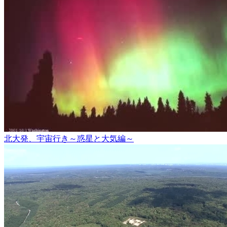
北大発、宇宙行き～惑星と大気編～