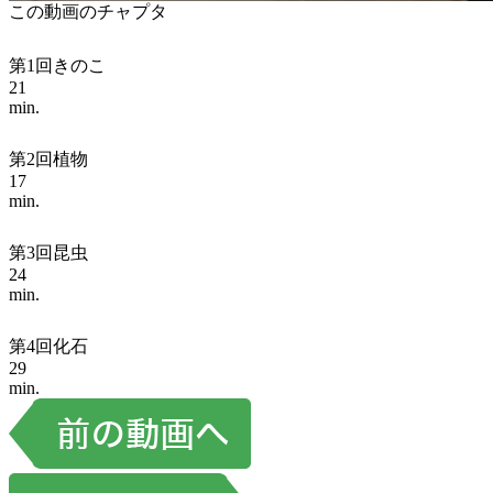
この動画のチャプタ
第1回きのこ
21
min.
第2回植物
17
min.
第3回昆虫
24
min.
第4回化石
29
min.