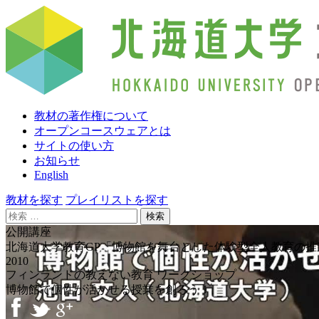
教材の著作権について
オープンコースウェアとは
サイトの使い方
お知らせ
English
教材を探す
プレイリストを探す
検
索:
公開講座
北海道大学教育GP「博物館を舞台とした体験型全人教育の推
2010
フィンランドの教えない教育 ワークショップ
博物館で個性が活かせる授業を創ろう！