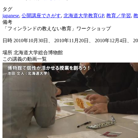
タグ
japanese
,
公開講座でさがす
,
北海道大学教育GP
,
教育／学習
,
備考
「フィンランドの教えない教育」ワークショップ
日時 2010年10月30日、 2010年11月20日、 2010年12月4日、 2
場所 北海道大学総合博物館
この講義の動画一覧