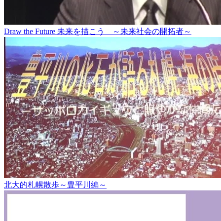
Draw the Future 未来を描こう ～未来社会の開拓者～
北大的札幌散歩～豊平川編～