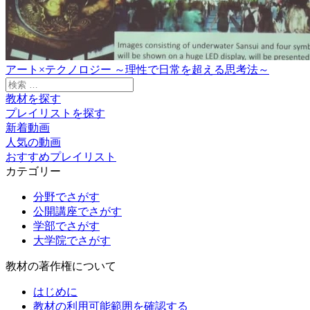
アート×テクノロジー ～理性で日常を超える思考法～
検
索:
教材を探す
プレイリストを探す
新着動画
人気の動画
おすすめプレイリスト
カテゴリー
分野でさがす
公開講座でさがす
学部でさがす
大学院でさがす
教材の著作権について
はじめに
教材の利用可能範囲を確認する