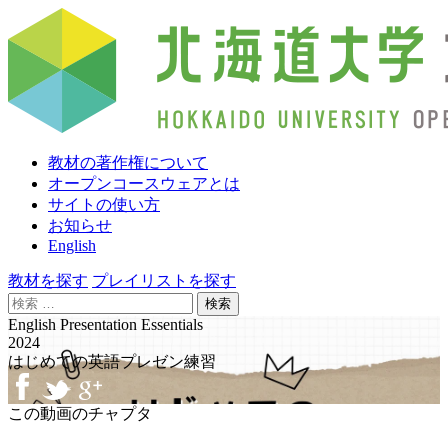
教材の著作権について
オープンコースウェアとは
サイトの使い方
お知らせ
English
教材を探す
プレイリストを探す
検
索:
English Presentation Essentials
2024
はじめての英語プレゼン練習
この動画のチャプタ