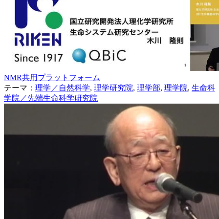
NMR共用プラットフォーム
テーマ：
理学／自然科学
,
理学研究院
,
理学部
,
理学院
,
生命科
学院／先端生命科学研究院