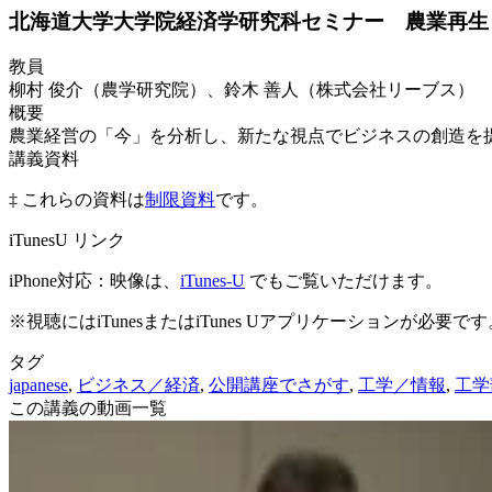
北海道大学大学院経済学研究科セミナー 農業再生 
教員
柳村 俊介（農学研究院）、鈴木 善人（株式会社リーブス）
概要
農業経営の「今」を分析し、新たな視点でビジネスの創造を
講義資料
‡ これらの資料は
制限資料
です。
iTunesU リンク
iPhone対応：映像は、
iTunes-U
でもご覧いただけます。
※視聴にはiTunesまたはiTunes Uアプリケーションが必要です
タグ
japanese
,
ビジネス／経済
,
公開講座でさがす
,
工学／情報
,
工学
この講義の動画一覧