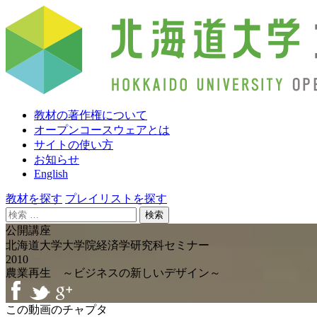
教材の著作権について
オープンコースウェアとは
サイトの使い方
お知らせ
English
教材を探す
プレイリストを探す
検
索:
公開講座
北海道大学大学院経済学研究科セミナー
2010
農業再生 ～ビジネスの新しいデザイン～
この動画のチャプタ