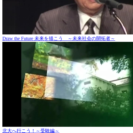
Draw the Future 未来を描こう ～未来社会の開拓者～
北大へ行こう！～受験編～