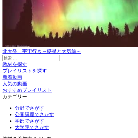
北大発、宇宙行き～惑星と大気編～
検
索:
教材を探す
プレイリストを探す
新着動画
人気の動画
おすすめプレイリスト
カテゴリー
分野でさがす
公開講座でさがす
学部でさがす
大学院でさがす