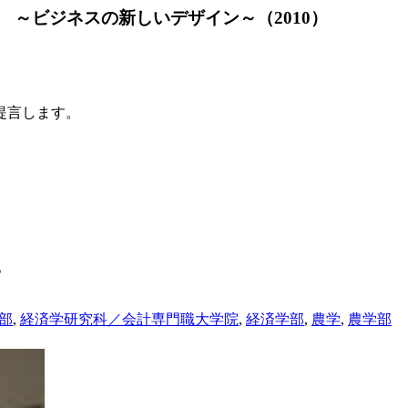
～ビジネスの新しいデザイン～（2010）
提言します。
。
部
,
経済学研究科／会計専門職大学院
,
経済学部
,
農学
,
農学部