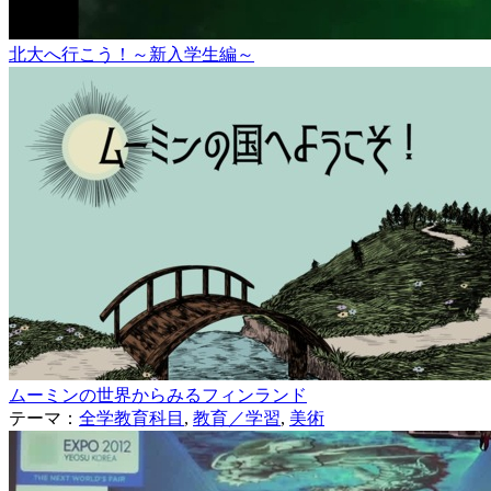
北大へ行こう！～新入学生編～
ムーミンの世界からみるフィンランド
テーマ：
全学教育科目
,
教育／学習
,
美術