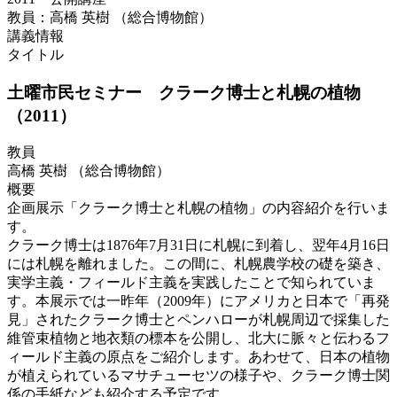
教員：高橋 英樹 （総合博物館）
講義情報
タイトル
土曜市民セミナー クラーク博士と札幌の植物
（2011）
教員
高橋 英樹 （総合博物館）
概要
企画展示「クラーク博士と札幌の植物」の内容紹介を行いま
す。
クラーク博士は1876年7月31日に札幌に到着し、翌年4月16日
には札幌を離れました。この間に、札幌農学校の礎を築き、
実学主義・フィールド主義を実践したことで知られていま
す。本展示では一昨年（2009年）にアメリカと日本で「再発
見」されたクラーク博士とペンハローが札幌周辺で採集した
維管束植物と地衣類の標本を公開し、北大に脈々と伝わるフ
ィールド主義の原点をご紹介します。あわせて、日本の植物
が植えられているマサチューセツの様子や、クラーク博士関
係の手紙なども紹介する予定です。