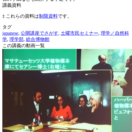
講義資料
‡ これらの資料は
制限資料
です。
タグ
japanese
,
公開講座でさがす
,
土曜市民セミナー
,
理学／自然科
学
,
理学部
,
総合博物館
この講義の動画一覧