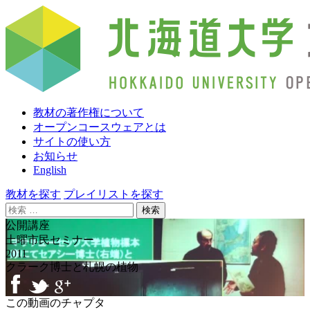
教材の著作権について
オープンコースウェアとは
サイトの使い方
お知らせ
English
教材を探す
プレイリストを探す
検
索:
公開講座
土曜市民セミナー
2011
クラーク博士と札幌の植物
この動画のチャプタ