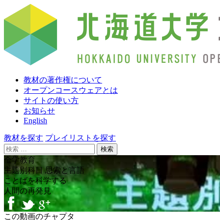
教材の著作権について
オープンコースウェアとは
サイトの使い方
お知らせ
English
教材を探す
プレイリストを探す
検
索:
全学教育
主題別科目 思索と言語
ことばを科学する
人間の再発見
この動画のチャプタ